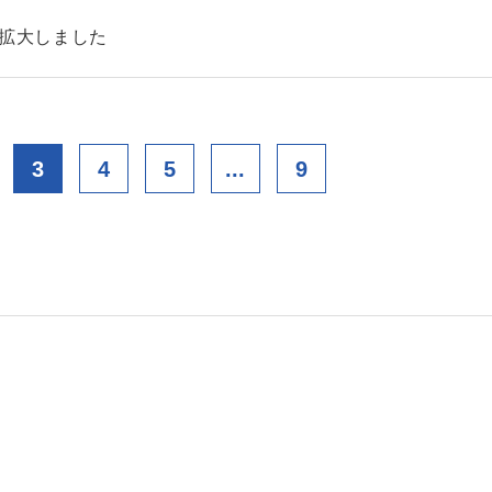
を拡大しました
3
4
5
...
9