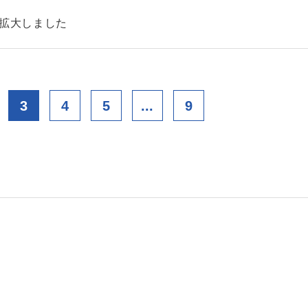
を拡大しました
3
4
5
...
9