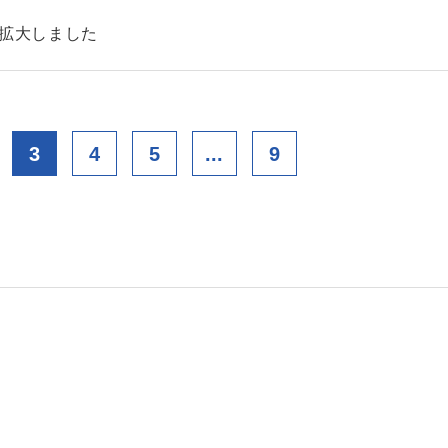
を拡大しました
3
4
5
...
9